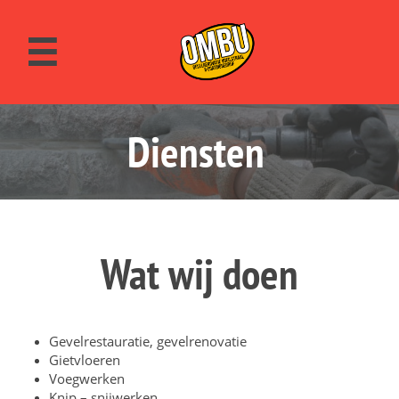

Diensten
Wat wij doen
Gevelrestauratie, gevelrenovatie
Gietvloeren
Voegwerken
Knip – snijwerken